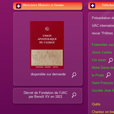
Directoire Histoire et Statuts
Téléchar
Présentation d
UAC internatio
revue "Prêtres
Fraternités sac
Jesus Caritas
Cor unum
Notre Dame de
disponible sur demande
le Prado
Saint François
Société Jean 
Décret de Fondation de l’UAC
par Benoît XV en 1921
Outils
Chantez on lin