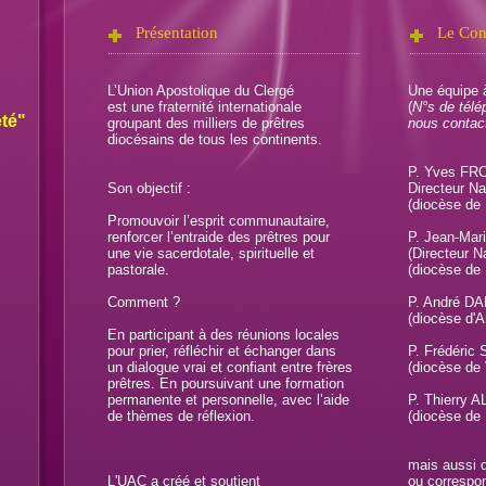
Présentation
Le Con
L’Union Apostolique du Clergé
Une équipe à
est une fraternité internationale
(
N°s de télé
eté"
groupant des milliers de prêtres
nous contac
diocésains de tous les continents.
P. Yves FR
Son objectif :
Directeur Na
(diocèse de 
Promouvoir l’esprit communautaire,
renforcer l’entraide des prêtres pour
P. Jean-Ma
une vie sacerdotale, spirituelle et
(Directeur Na
pastorale.
(diocèse de
Comment ?
P. André D
(diocèse d'
En participant à des réunions locales
pour prier, réfléchir et échanger dans
P. Frédéric
un dialogue vrai et confiant entre frères
(diocèse de 
prêtres. En poursuivant une formation
permanente et personnelle, avec l’aide
P. Thierry 
de thèmes de réflexion.
(diocèse de 
mais aussi d
L'UAC a créé et soutient
ou correspo