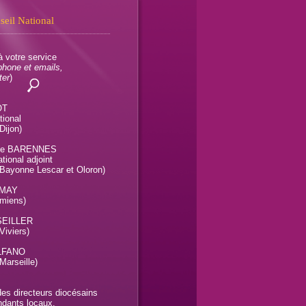
seil National
 votre service
phone et emails,
ter
)
OT
tional
Dijon)
rie BARENNES
tional adjoint
 Bayonne Lescar et Oloron)
AMAY
Amiens)
 SEILLER
Viviers)
ALFANO
Marseille)
es directeurs diocésains
ndants locaux.